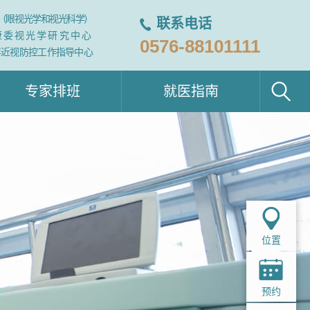
（眼视光学和视光科学）
联系电话
康委视光学研究中心
0576-88101111
年近视防控工作指导中心
专家排班
就医指南
位置
预约