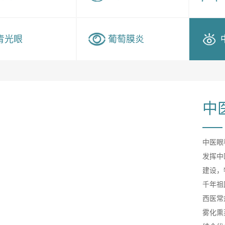
青光眼
葡萄膜炎
中
中医眼
发挥中
建设，
千年祖
西医常
雾化熏