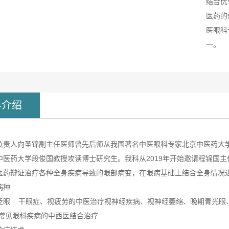
结合优
医药的
医眼科
一。
科介绍
负责人向圣锦副主任医师曾先后师从我国著名中医眼科专家北京中医药大
中医药大学段俊国教授攻读博士研究生。我科从2019年开始邀请程锦国
医药辩证治疗各种全身疾病导致的眼部病变，在眼病基础上结合全身情况
病种
眨眼 干眼症、视疲劳的中医治疗视神经疾病、视神经萎缩、晚期青光眼
常见眼科疾病的中西医结合治疗