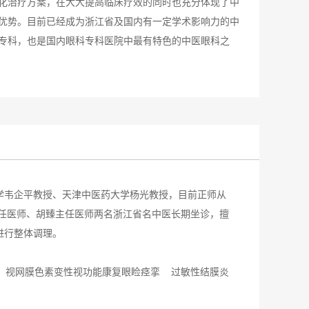
化治疗方案，在大大提高临床疗效的同时也充分体现了中
优势。目前已经成为浙江省及国内有一定学术影响力的中
专科，也是国内眼科专科医院中最有特色的中医眼科之
学韦企平教授、天津中医药大学杨光教授，目前正师从
主任医师、胡臻主任医师两名浙江省名中医长期坐诊，擅
进行整体调理。
、视网膜色素变性视功能康复眼睑痉挛 过敏性结膜炎