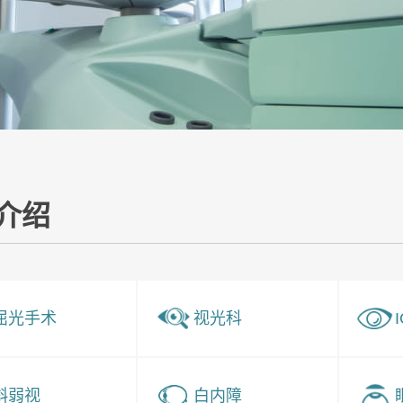
介绍
屈光手术
视光科
斜弱视
白内障