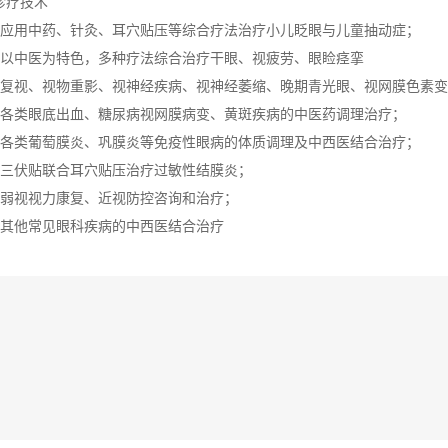
诊疗技术
）应用中药、针灸、耳穴贴压等综合疗法治疗小儿眨眼与儿童抽动症；
）以中医为特色，多种疗法综合治疗干眼、视疲劳、眼睑痉挛
）复视、视物重影、视神经疾病、视神经萎缩、晚期青光眼、视网膜色素
）各类眼底出血、糖尿病视网膜病变、黄斑疾病的中医药调理治疗；
）各类葡萄膜炎、巩膜炎等免疫性眼病的体质调理及中西医结合治疗；
）三伏贴联合耳穴贴压治疗过敏性结膜炎；
）弱视视力康复、近视防控咨询和治疗；
）其他常见眼科疾病的中西医结合治疗