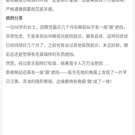
是佩戴隐形眼镜的时候一定要格外谨慎！想要美丽且不伤害眼睛，
严格遵循佩戴规范是关键。
病例分享
一位68岁的女士，因察觉最近几个月右眼前似乎有一层“膜”遮挡，
非常忧虑，于是来到台州眼视光医院就诊。据其自述，这样的症状
已经持续好几个月了，之前也有去过其他医院就诊，未见好转，眼
前总还是觉得有毛玻璃样的东西遮挡。
然而，经过医生裂隙灯检查，结果竟令人万万没想到......
患者眼前还真有一层“膜”遮挡——医生在她的角膜上发现了一片早
已泛黄、浑浊的隐形眼镜，边缘都快和角膜“融”成了一体！