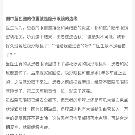
图中蓝色圈的位置就是隐形眼镜的边缘
医生认为，患者的眼前遮挡感和角结膜的炎症，都和这片隐形眼镜
密切相关。听到这个结果，患者连连否认：“这绝对不可能，我都
好久没戴过隐形眼镜了！”“谁给我戴进去的呀？”“医生是不是看错
了？”
当医生真的从患者眼睛里取下了那枚泛黄的隐形眼镜时，患者和家
属都震惊了。后来据家属回忆，隐形眼镜可能是她1年多前戴上去
的，之后就没取下来过。患者之前嫌摘戴麻烦，经常不取隐形眼镜
就睡觉了，第二天可能事情一忙，就忘了这茬。
虽然隐形眼镜已经安全摘下，但患者的角膜上还是可见大量白色点
状浸润病灶，因为长期缺氧，角膜周边也有大量新生血管长入。万
幸的是发现还不算太晚，这位患者只需局部眼药水点眼，再结合定
期复查，就能缓解炎症。