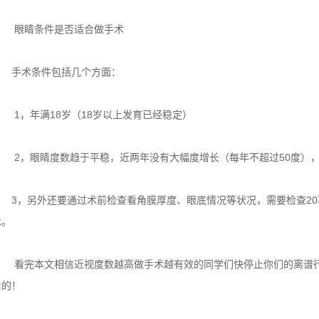
眼睛条件是否适合做手术
手术条件包括几个方面：
1，年满18岁（18岁以上发育已经稳定）
2，眼睛度数趋于平稳，近两年没有大幅度增长（每年不超过50度），
3，另外还要通过术前检查看角膜厚度、眼底情况等状况，需要检查20
术。
看完本文相信近视度数越高做手术越有效的同学们快停止你们的离谱行
紧的！