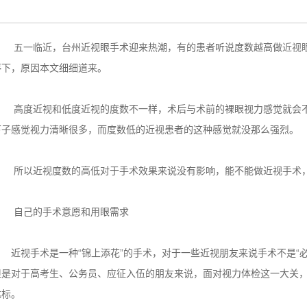
五一临近，台州近视眼手术迎来热潮，有的患者听说度数越高做
近视
停下，原因本文细细道来。
高度近视和低度近视的度数不一样，术后与术前的裸眼视力感觉就会不
下子感觉视力清晰很多，而度数低的近视患者的这种感觉就没那么强烈。
所以近视度数的高低对于手术效果来说没有影响，能不能做近视手术，
自己的手术意愿和用眼需求
近视手术是一种“锦上添花”的手术，对于一些近视朋友来说手术不是“必
但是对于高考生、公务员、应征入伍的朋友来说，面对视力体检这一大关
达标。