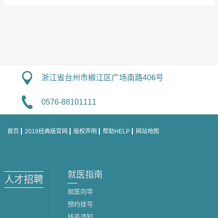
浙江省台州市椒江区广场南路406号
0576-88101111
首页
2018经典版官网
版权声明
帮助HELP
网站地图
就医指南
人才招聘
就医向导
预约挂号
挂号须知