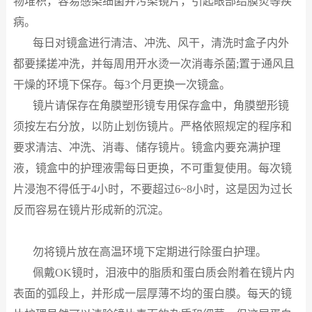
物堆积，容易感染细菌并污染镜片，引起眼部结膜炎等疾
病。
每日对镜盒进行清洁、冲洗、风干，清洗时盒子内外
都要揉搓冲洗，并每周用开水烫一次消毒杀菌
;
置于通风且
干燥的环境下保存。每
3
个月更换一次镜盒。
镜片请保存在角膜塑形镜专用保存盒中，角膜塑形镜
须按左右分放，以防止划伤镜片。严格依照规定的程序和
要求清洁、冲洗、消毒、储存镜片。镜盒内要充满护理
液，镜盒中的护理液需每日更换，不可重复使用。每次镜
片浸泡不得低于
4
小时，不要超过
6~8
小时，这是因为过长
反而容易在镜片形成新的沉淀。
勿将镜片放在高温环境下
定期进行除蛋白护理。
佩戴
OK
镜时，泪液中的脂质和蛋白质会附着在镜片内
表面的弧段上，并形成一层厚薄不均的蛋白膜。每天的镜