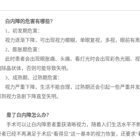
白内障的危害有哪些？
1、初发期危害：
视力逐渐下降，可出现视力模糊，单眼复视，多视，眼前有
2、膨胀期危害：
此时患者会出现眼胀痛、头痛、看灯光时会出现彩色光圈、
摘除晶状体，否则可能导致失明。
3、成熟期、过熟期危害：
视力严重下降，生活不能自理，过熟期还会引起一些严重并
感到视力急剧下降直至失明。
患了白内障怎么办？
手术可以让白内障患者重获清晰视力，随着人们生活水平不
患者已经不再满足于术后“看得见”这一基本的视力恢复，还要求“