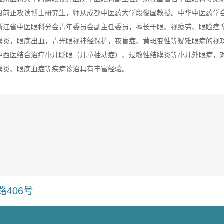
目前正攻读博士研究生，师从成都中医药大学段俊国教授。中华中医药学
浙江省中医眼科分会青年委员会副主任委员，擅长干眼、视疲劳、眼睑痉
膜炎，眼底出血，青光眼视神经保护，夜盲症、黄斑变性等疑难眼病的视
中西医结合治疗小儿眨眼（儿童抽动症）、过敏性结膜炎等小儿外眼病，
膜炎、眼底血症等疾病诊治具有丰富经验。
406号