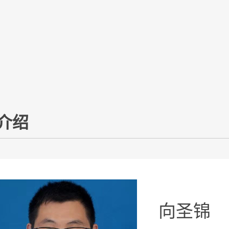
介绍
向圣锦