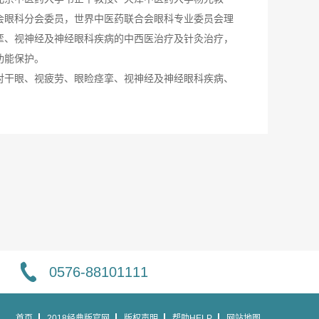
会眼科分会委员，世界中医药联合会眼科专业委员会理
挛、视神经及神经眼科疾病的中西医治疗及针灸治疗，
功能保护。
对干眼、视疲劳、眼睑痉挛、视神经及神经眼科疾病、
0576-88101111
首页
2018经典版官网
版权声明
帮助HELP
网站地图