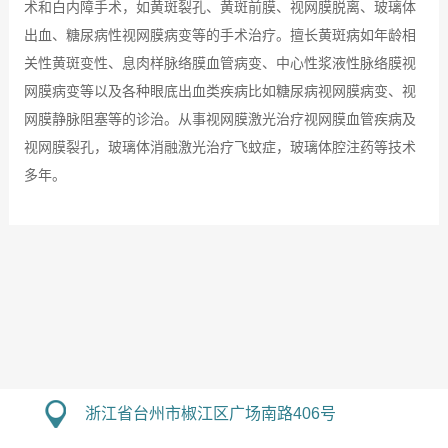
术和白内障手术，如黄斑裂孔、黄斑前膜、视网膜脱离、玻璃体
出血、糖尿病性视网膜病变等的手术治疗。擅长黄斑病如年龄相
关性黄斑变性、息肉样脉络膜血管病变、中心性浆液性脉络膜视
网膜病变等以及各种眼底出血类疾病比如糖尿病视网膜病变、视
网膜静脉阻塞等的诊治。从事视网膜激光治疗视网膜血管疾病及
视网膜裂孔，玻璃体消融激光治疗飞蚊症，玻璃体腔注药等技术
多年。
浙江省台州市椒江区广场南路406号