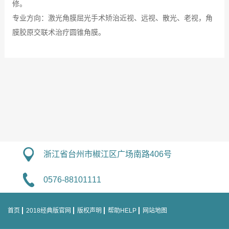
修。
专业方向：激光角膜屈光手术矫治近视、远视、散光、老视，角
膜胶原交联术治疗圆锥角膜。
浙江省台州市椒江区广场南路406号
0576-88101111
首页
2018经典版官网
版权声明
帮助HELP
网站地图