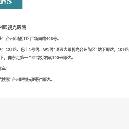
院路线
州眼视光医院
址：台州市椒江区广场南路406号。
交：122路、巴士1号线、W1线“温医大眼视光台州院区”站下即达，109路、
”下，向东走第一个红绿灯右转100米即达。
驾车：
航搜索“台州眼视光医院”即达。