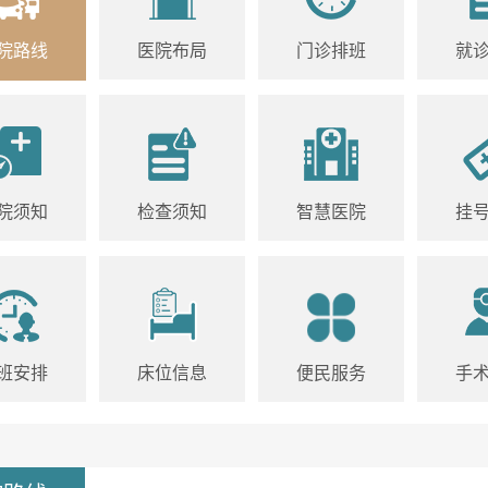
院路线
医院布局
门诊排班
就
院须知
检查须知
智慧医院
挂
班安排
床位信息
便民服务
手