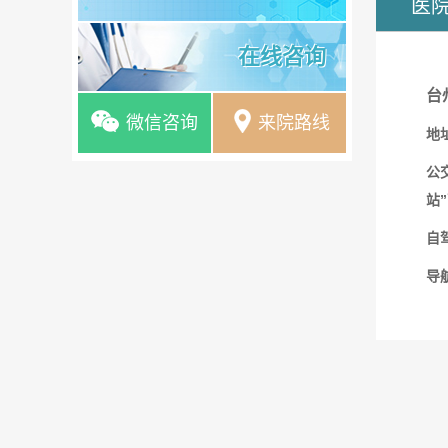
医
在线咨询
台
微信咨询
来院路线
地
公
站
自
导