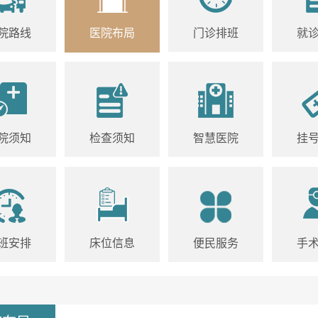
院路线
医院布局
门诊排班
就
院须知
检查须知
智慧医院
挂
班安排
床位信息
便民服务
手