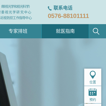
（眼视光学和视光科学）
联系电话
康委视光学研究中心
0576-88101111
年近视防控工作指导中心
专家排班
就医指南
位置
预约